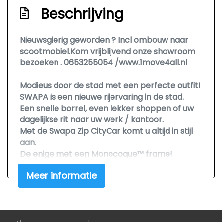
Beschrijving
Nieuwsgierig geworden ? Incl ombouw naar
scootmobiel.Kom vrijblijvend onze showroom
bezoeken . 0653255054 /www.1move4all.nl
Modieus door de stad met een perfecte outfit!
SWAPA is een nieuwe rijervaring in de stad.
Een snelle borrel, even lekker shoppen of uw
dagelijkse rit naar uw werk / kantoor.
Met de Swapa Zip CityCar komt u altijd in stijl
aan.
De enige met een Monocoque™ frame!
SWAPA biedt alle voordelen van een elektrisch
Meer informatie
L6e-voertuig (bestuurbaar vanaf 16 jaar),
maar dan geproduceerd via een
autoproductieproces.​De stad verkennen in
luxe!