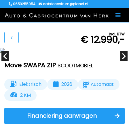
0653255054
cabriocentrum@planet.nl
Incl. BTW
€ 12.990,-
Move SWAPA ZIP
SCOOTMOBIEL
Elektrisch
2026
Automaat
2 KM
Financiering aanvragen