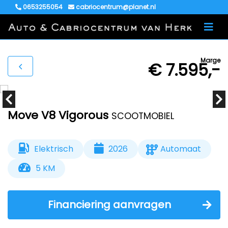
0653255054
cabriocentrum@planet.nl
Marge
€ 7.595,-
Move V8 Vigorous
SCOOTMOBIEL
Elektrisch
2026
Automaat
5 KM
Financiering aanvragen