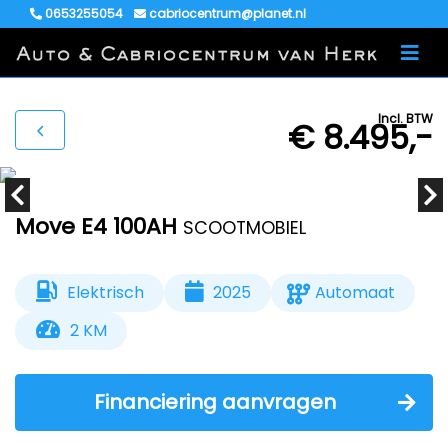
0653255054
cabriocentrum@planet.nl
Incl. BTW
€ 8.495,-
Move E4 100AH
SCOOTMOBIEL
Elektrisch
2025
Automaat
2 KM
Financiering aanvragen