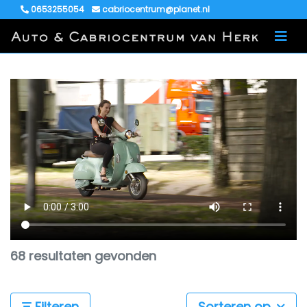
0653255054
cabriocentrum@planet.nl
68 resultaten gevonden
Filteren
Sorteren op