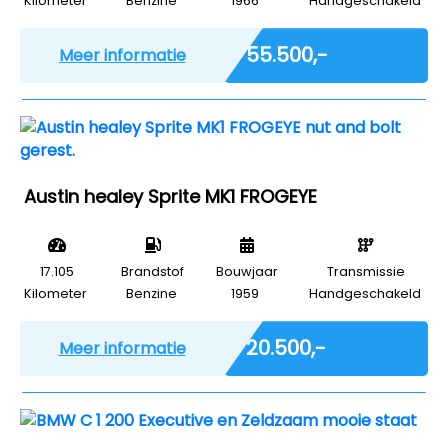
Kilometer
Benzine
1966
Handgeschakeld
Marge
€ 55.500,-
Meer informatie
Austin healey Sprite MK1 FROGEYE
17.105
Brandstof
Bouwjaar
Transmissie
Kilometer
Benzine
1959
Handgeschakeld
Marge
€ 20.500,-
Meer informatie